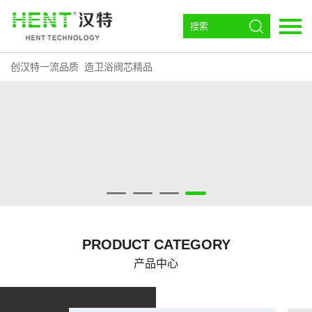
创汉特一流品质 造卫浴阀芯精品
语言：
EN
首页
走进汉特
阀芯
角阀
恒温
PRODUCT CATEGORY
环流磁效器
产品中心
下载中心
汉特动态