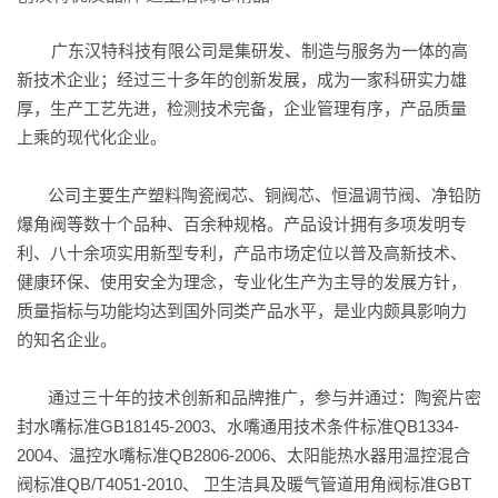
联系我们
广东汉特科技有限公司是集研发、制造与服务为一体的高
新技术企业；经过三十多年的创新发展，成为一家科研实力雄
厚，生产工艺先进，检测技术完备，企业管理有序，产品质量
上乘的现代化企业。
公司主要生产塑料陶瓷阀芯、铜阀芯、恒温调节阀、净铅防
爆角阀等数十个品种、百余种规格。产品设计拥有多项发明专
利、八十余项实用新型专利，产品市场定位以普及高新技术、
健康环保、使用安全为理念，专业化生产为主导的发展方针，
质量指标与功能均达到国外同类产品水平，是业内颇具影响力
的知名企业。
通过三十年的技术创新和品牌推广，参与并通过：陶瓷片密
封水嘴标准GB18145-2003、水嘴通用技术条件标准QB1334-
2004、温控水嘴标准QB2806-2006、太阳能热水器用温控混合
阀标准QB/T4051-2010、 卫生洁具及暖气管道用角阀标准GBT