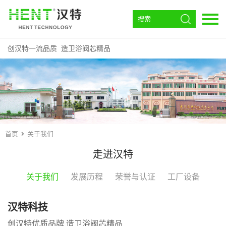
创汉特一流品质 造卫浴阀芯精品
语言：
EN
首页
走进汉特
阀芯
首页
关于我们
角阀
走进汉特
恒温
关于我们
发展历程
荣誉与认证
工厂设备
环流磁效器
下载中心
汉特科技
创汉特优质品牌 造卫浴阀芯精品
汉特动态