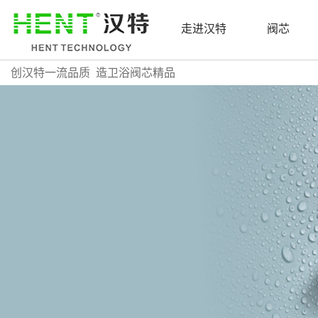
走进汉特
阀芯
创汉特一流品质 造卫浴阀芯精品