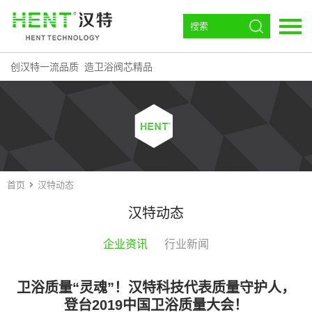
创汉特一流品质 造卫浴阀芯精品
语言：
EN
首页
走进汉特
阀芯
首页
汉特动态
角阀
汉特动态
恒温
企业资讯
行业新闻
环流磁效器
下载中心
卫浴质量“灵魂”！汉特科技代表质量守护人，
登台2019中国卫浴质量大会！
汉特动态