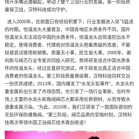
快开水嘴迅速崛起，带动了整个卫浴行业的发展。第一阶段质
量保卫战，汉特科技成功守护。
进入2000年，在前面已有经验积累下，行业发展进入突飞猛进
的时期。恒温龙头大量普及，中国各地区水质条件不同，国外
恒温龙头无法适应中国的水质条件，恒温龙头出现温控出水不
稳定。使得消费者、代理商对恒温龙头抱着质疑的态度，不敢
轻易尝试使用和销售。质量无小事，民生皆大事，2005年，谢
向新与阀芯行业专家共同投入研究，势将研发适合中国水质条
件的恒温龙头，经过反复研究测试，终于研发出真正适合中国
消费者的恒温龙头。第三阶段质量晋级赛，汉特科技同样交出
一份优异成绩；2013年，国内爆发了“水龙头铅事件”，水龙头的
重金属析出引发了市场恐慌，也引发了一场行业革新，当时市
场上主要的水龙头和角阀阀芯大都采用劣质铜材，从而导致水
源重金属污染。“为此，2015年，我们又研发了一款国际首创的
无铅环保防爆角阀。”第三阶段，阀芯品质的至暗时刻，汉特科
技再次带领中国卫浴阀芯技术再创奇迹！