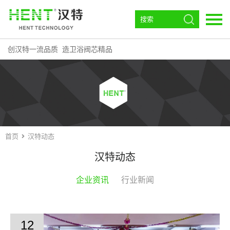
创汉特一流品质 造卫浴阀芯精品
语言：
EN
首页
走进汉特
阀芯
首页
汉特动态
角阀
汉特动态
恒温
企业资讯
行业新闻
环流磁效器
下载中心
12
汉特动态